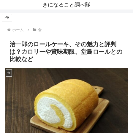
きになること調べ隊
PR
ホーム
食
治一郎のロールケーキ、その魅力と評判
は？カロリーや賞味期限、堂島ロールとの
比較など
食